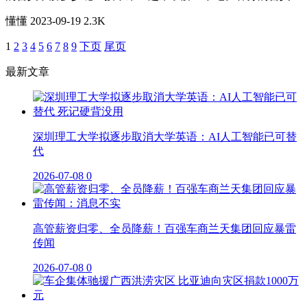
懂懂
2023-09-19
2.3K
1
2
3
4
5
6
7
8
9
下页
尾页
最新文章
深圳理工大学拟逐步取消大学英语：AI人工智能已可替
代
2026-07-08
0
高管薪资归零、全员降薪！百强车商兰天集团回应暴雷
传闻
2026-07-08
0