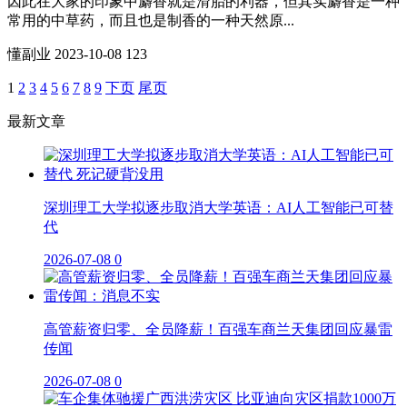
因此在大家的印象中麝香就是滑胎的利器，但其实麝香是一种
常用的中草药，而且也是制香的一种天然原...
懂副业
2023-10-08
123
1
2
3
4
5
6
7
8
9
下页
尾页
最新文章
深圳理工大学拟逐步取消大学英语：AI人工智能已可替
代
2026-07-08
0
高管薪资归零、全员降薪！百强车商兰天集团回应暴雷
传闻
2026-07-08
0