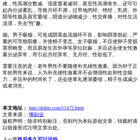
难，性高潮次数减、强度显著减弱，甚至性高潮丧失，还可引
起内分泌紊乱，导致月经不调，过早地闭经、绝经，乳房、外
阴等性腺及器官萎缩，阴道分泌物减少，性交疼痛，对性生活
淡漠，失去“性”趣。
烟。男子吸烟，可造成阴茎血流循环不良，影响阴茎勃起，严
重的可导致阳痿，并使精子变态。女子吸烟，不仅使卵子受损
害而畸变，而且易发生宫外孕等异位妊娠，并且还会使女性激
素分泌异常，而引起月经异常、无月经、性欲低下。
需要注意的是：老年男性不要随便补充雄性激素。因为对于正
常的男性来说，人为补充雄性激素并不会增强性欲和性交能
力，并且补的时间长了，还会使睾丸逐渐萎缩，精子生成减少
或者消失。
本文地址：
http://dohts.com/11472.html
文章来源：
懂副业
版权声明：
除非特别标注，否则均为本站原创文章，转载时请
以链接形式注明文章出处。
上一篇
饭后多久可以运动