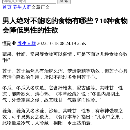
搜 索
首页
养生人群
文章正文
男人绝对不能吃的食物有哪些？10种食物
会降低男性的性欲
懂副业
养生人群
2023-10-18 08:24:19
2.5K
蔬果、牡蛎、坚果等食物可以催情，可是下面这几种食物会败
“性”
莲子。莲子虽然具有治脾久泻、梦遗滑精等功效，但莲子心具
有清心降欲的作用，所以不能过多食用莲子心。
冬瓜。冬瓜又名枕瓜。它含纤维素、尼古酸等。其味甘，性
凉，能降欲火、清心热。《本草经疏》说：“冬瓜内禀阴土
气，外受霜露之侵，故其味甘，气微寒而性冷。”
菱角。菱角又名水菱、沙角。其味甘，性寒，有养神强志之
效，可平息男女之欲火。《食疗本草》指出：“凡水中之果，
此物最发冷气，人冷藏，损阳，令玉茎消衰。