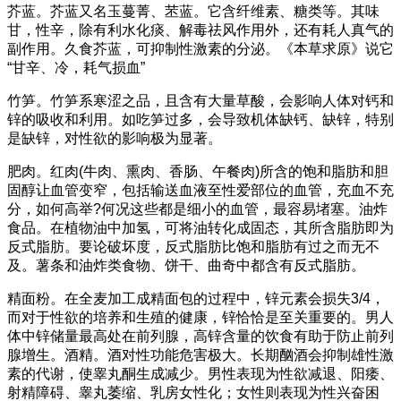
芥蓝。芥蓝又名玉蔓菁、苤蓝。它含纤维素、糖类等。其味
甘，性辛，除有利水化痰、解毒祛风作用外，还有耗人真气的
副作用。久食芥蓝，可抑制性激素的分泌。《本草求原》说它
“甘辛、冷，耗气损血”
竹笋。竹笋系寒涩之品，且含有大量草酸，会影响人体对钙和
锌的吸收和利用。如吃笋过多，会导致机体缺钙、缺锌，特别
是缺锌，对性欲的影响极为显著。
肥肉。红肉(牛肉、熏肉、香肠、午餐肉)所含的饱和脂肪和胆
固醇让血管变窄，包括输送血液至性爱部位的血管，充血不充
分，如何高举?何况这些都是细小的血管，最容易堵塞。油炸
食品。在植物油中加氢，可将油转化成固态，其所含脂肪即为
反式脂肪。要论破坏度，反式脂肪比饱和脂肪有过之而无不
及。薯条和油炸类食物、饼干、曲奇中都含有反式脂肪。
精面粉。在全麦加工成精面包的过程中，锌元素会损失3/4，
而对于性欲的培养和生殖的健康，锌恰恰是至关重要的。男人
体中锌储量最高处在前列腺，高锌含量的饮食有助于防止前列
腺增生。酒精。酒对性功能危害极大。长期酗酒会抑制雄性激
素的代谢，使睾丸酮生成减少。男性表现为性欲减退、阳痿、
射精障碍、睾丸萎缩、乳房女性化；女性则表现为性兴奋困