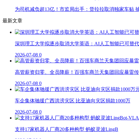
为司机减负超13亿！市监局出手：货拉拉取消独家车贴 抽
最新文章
深圳理工大学拟逐步取消大学英语：AI人工智能已可替
2026-07-08
0
高管薪资归零、全员降薪！百强车商兰天集团回应暴雷传
2026-07-08
0
车企集体驰援广西洪涝灾区 比亚迪向灾区捐款1000万
2026-07-08
0
支持17家机器人厂商20多种构型 蚂蚁灵波LingB