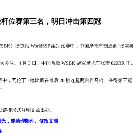
列超级杆位赛第三名，明日冲击第四冠
（WSBK）捷克站 WorldSSP 组别比赛中，中国摩托车制造商
注。4 月 3 日，中国首款 WSBK 冠军摩托车张雪 820RR 
别第一回合正赛中，瓦伦丁 · 德比斯在最后 20 秒连超两台雅马哈，夺
赛。
以链接形式注明文章出处。
park 曝光，能清理邮件、修改文档
蒙