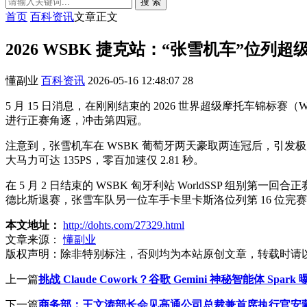
搜 索
首页
百科资讯
文章正文
2026 WSBK 捷克站：“张雪机车”位
懂副业
百科资讯
2026-05-16 12:48:07
28
5 月 15 日消息，在刚刚结束的 2026 世界超级摩托车锦标赛
进行正赛角逐，冲击第四冠。
注意到，张雪机车在 WSBK 葡萄牙两天豪取两连冠后，引发极大关
大马力可达 135PS，零百加速仅 2.81 秒。
在 5 月 2 日结束的 WSBK 匈牙利站 WorldSSP 组
德比斯退赛，张雪车队另一位车手卡里卡斯洛位列第 16 位完
本文地址：
http://dohts.com/27329.html
文章来源：
懂副业
版权声明：
除非特别标注，否则均为本站原创文章，转载时请
上一篇
挑战 Claude Cowork？谷歌 Gemini 神秘智能体 S
下一篇
商务部：王文涛部长会见高通公司总裁兼首席执行官安