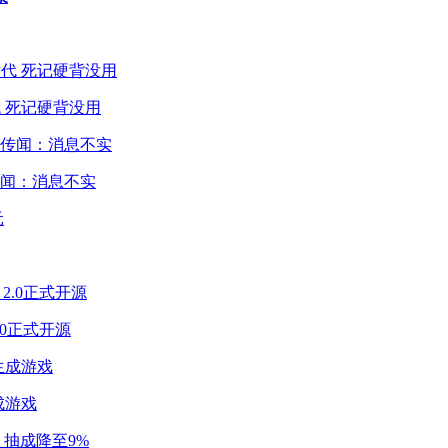
 死记硬背没用
闻：消息不实
2.0正式开源
成游戏