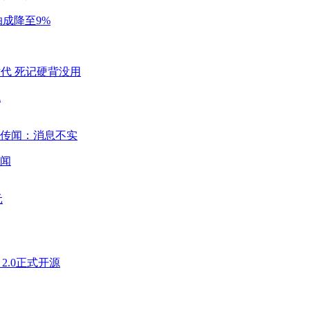
成降至9%
代
闻