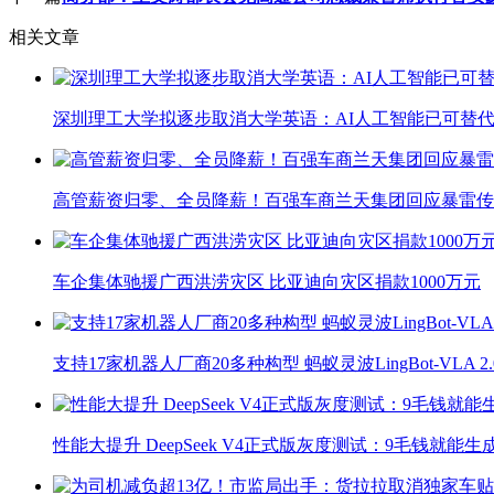
相关文章
深圳理工大学拟逐步取消大学英语：AI人工智能已可替代
高管薪资归零、全员降薪！百强车商兰天集团回应暴雷传
车企集体驰援广西洪涝灾区 比亚迪向灾区捐款1000万元
支持17家机器人厂商20多种构型 蚂蚁灵波LingBot-VLA 
性能大提升 DeepSeek V4正式版灰度测试：9毛钱就能生