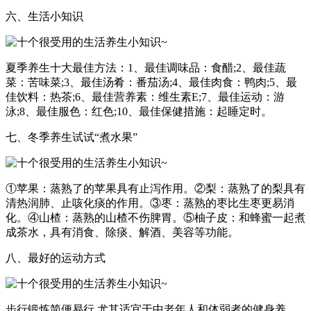
六、生活小知识
夏季养生十大最佳方法：1、最佳调味品：食醋;2、最佳蔬
菜：苦味菜;3、最佳汤肴：番茄汤;4、最佳肉食：鸭肉;5、最
佳饮料：热茶;6、最佳营养素：维生素E;7、最佳运动：游
泳;8、最佳服色：红色;10、最佳保健措施：起睡定时。
七、冬季养生试试“煮水果”
①苹果：蒸熟了的苹果具有止泻作用。②梨：蒸熟了的梨具有
清热润肺、止咳化痰的作用。③枣：蒸熟的枣比生枣更易消
化。④山楂：蒸熟的山楂不伤脾胃。⑤柚子皮：和蜂蜜一起煮
成茶水，具有消食、除痰、解酒、美容等功能。
八、最好的运动方式
步行锻炼简便易行,尤其适宜于中老年人和体弱者的健身养