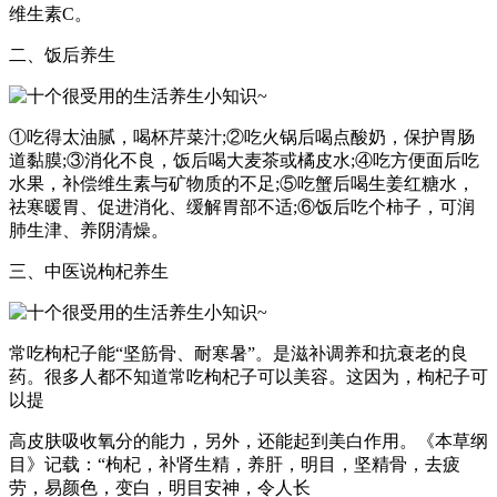
维生素C。
二、饭后养生
①吃得太油腻，喝杯芹菜汁;②吃火锅后喝点酸奶，保护胃肠
道黏膜;③消化不良，饭后喝大麦茶或橘皮水;④吃方便面后吃
水果，补偿维生素与矿物质的不足;⑤吃蟹后喝生姜红糖水，
祛寒暖胃、促进消化、缓解胃部不适;⑥饭后吃个柿子，可润
肺生津、养阴清燥。
三、中医说枸杞养生
常吃枸杞子能“坚筋骨、耐寒暑”。是滋补调养和抗衰老的良
药。很多人都不知道常吃枸杞子可以美容。这因为，枸杞子可
以提
高皮肤吸收氧分的能力，另外，还能起到美白作用。《本草纲
目》记载：“枸杞，补肾生精，养肝，明目，坚精骨，去疲
劳，易颜色，变白，明目安神，令人长