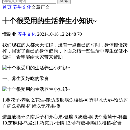
搜 索
首页
养生文化
文章正文
十个很受用的生活养生小知识~
懂副业
养生文化
2021-10-18 12:24:48
70
我们现在的人都天天忙碌，没有一点自己的时间，身体慢慢跨
掉，损害了自己的身体健康，下面总结一些生活中养生保健小
知识，希望能给大家带来帮助！
一、养生又好吃的零食
1.葵花子-养颜;2.花生-能防皮肤病;3.核桃-可秀甲;4.大枣-预防坏
血病;5.奶酪-固齿;6.无花果-促
进血液循环;7.南瓜子和开心果-健脑;8.奶糖-润肤;9.葡萄干-补血
10.芝麻糊-乌发;11.巧克力-怡情;12.薄荷糖-润喉13.柑橘-富含