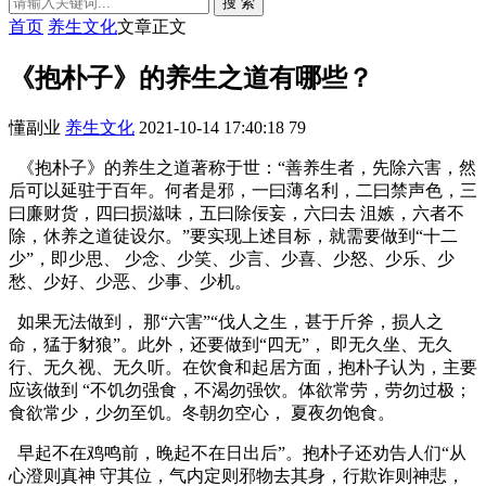
搜 索
首页
养生文化
文章正文
《抱朴子》的养生之道有哪些？
懂副业
养生文化
2021-10-14 17:40:18
79
《抱朴子》的养生之道著称于世：“善养生者，先除六害，然
后可以延驻于百年。何者是邪，一曰薄名利，二曰禁声色，三
曰廉财货，四曰损滋味，五曰除佞妄，六曰去 沮嫉，六者不
除，休养之道徒设尔。”要实现上述目标，就需要做到“十二
少”，即少思、 少念、少笑、少言、少喜、少怒、少乐、少
愁、少好、少恶、少事、少机。
如果无法做到， 那“六害”“伐人之生，甚于斤斧，损人之
命，猛于豺狼”。此外，还要做到“四无”， 即无久坐、无久
行、无久视、无久听。在饮食和起居方面，抱朴子认为，主要
应该做到 “不饥勿强食，不渴勿强饮。体欲常劳，劳勿过极；
食欲常少，少勿至饥。冬朝勿空心， 夏夜勿饱食。
早起不在鸡鸣前，晚起不在日出后”。抱朴子还劝告人们“从
心澄则真神 守其位，气内定则邪物去其身，行欺诈则神悲，