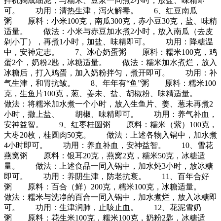
拌机捣成细泥，与糯米、豆浆一同煮2小时，放盐、味精即
可。 功用：清热生津，泻火解毒。 6、红豆南瓜
粥 原料：小米100克，南瓜300克，赤小豆30克，盐、味精
适量。 做法：小米与赤豆加水煮2小时，放入南瓜（去皮
剁小丁），再煮1小时，加盐、味精即可。 功用：降糖温
中，安神定志。 7、冰心奶蛋粥 原料：糯米100克，鸡
蛋2个，奶粉2匙，冰糖适量。 做法：糯米加水煮烂，放入
冰糖后，打入鸡蛋，加入奶粉拌匀，煮开即可。 功用：补
气生津，和胃抗皱。 8、年年有“鱼”粥 原料：糯米100
克，生鱼片100克，葱、姜未、盐、胡椒粉、味精适量。
做法：将糯米加水煮一个小时，放入生鱼片、姜、葱未再煮2
小时，撒上盐、 胡椒、味精即可。 功用：养气补血，
安神益智。 9、红枣桂圆粥 原料：糯米（紫）100克，
大枣20枚，桂圆肉50克。 做法：上述各物入锅中，加水煮
4小时即可。 功用：养血补血，安神益智。 10、雪花
燕窝粥 原料：银耳20克，燕窝2克，糯米50克，冰糖适
量。 做法：上述食品一同入锅中，加水炖3小时，放冰糖
即可。 功用：养阴生津，防老抗衰。 11、百年合好
粥 原料：百合（鲜）200克，糯米100克，冰糖适量。
做法：糯米与洗净的百合一同入锅中，加水煮烂，放入冰糖即
可。 功用：生津润肺，止咳止血。 12、花泥雪奶
粥 原料：花生米100克，糯米100克，奶粉2匙，冰糖适