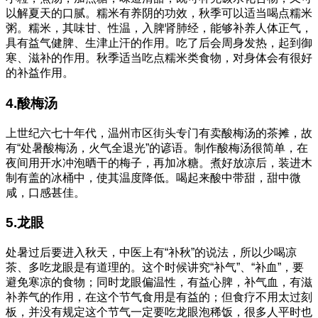
以解夏天的口腻。糯米有养阴的功效，秋季可以适当喝点糯米
粥。糯米，其味甘、性温，入脾肾肺经，能够补养人体正气，
具有益气健脾、生津止汗的作用。吃了后会周身发热，起到御
寒、滋补的作用。秋季适当吃点糯米类食物，对身体会有很好
的补益作用。
4.酸梅汤
上世纪六七十年代，温州市区街头专门有卖酸梅汤的茶摊，故
有“处暑酸梅汤，火气全退光”的谚语。制作酸梅汤很简单，在
夜间用开水冲泡晒干的梅子，再加冰糖。煮好放凉后，装进木
制有盖的冰桶中，使其温度降低。喝起来酸中带甜，甜中微
咸，口感甚佳。
5.龙眼
处暑过后要进入秋天，中医上有“补秋”的说法，所以少喝凉
茶、多吃龙眼是有道理的。这个时候讲究“补气”、“补血”，要
避免寒凉的食物；同时龙眼偏温性，有益心脾，补气血，有滋
补养气的作用，在这个节气食用是有益的；但食疗不用太过刻
板，并没有规定这个节气一定要吃龙眼泡稀饭，很多人平时也