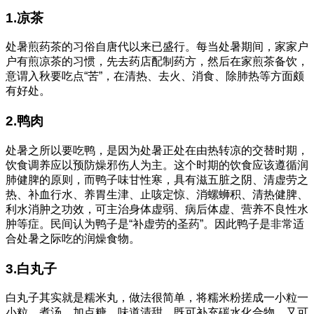
1.凉茶
处暑煎药茶的习俗自唐代以来已盛行。每当处暑期间，家家户
户有煎凉茶的习惯，先去药店配制药方，然后在家煎茶备饮，
意谓入秋要吃点“苦”，在清热、去火、消食、除肺热等方面颇
有好处。
2.鸭肉
处暑之所以要吃鸭，是因为处暑正处在由热转凉的交替时期，
饮食调养应以预防燥邪伤人为主。这个时期的饮食应该遵循润
肺健脾的原则，而鸭子味甘性寒，具有滋五脏之阴、清虚劳之
热、补血行水、养胃生津、止咳定惊、消螺蛳积、清热健脾、
利水消肿之功效，可主治身体虚弱、病后体虚、营养不良性水
肿等症。民间认为鸭子是“补虚劳的圣药”。因此鸭子是非常适
合处暑之际吃的润燥食物。
3.白丸子
白丸子其实就是糯米丸，做法很简单，将糯米粉搓成一小粒一
小粒，煮汤，加点糖，味道清甜，既可补充碳水化合物，又可