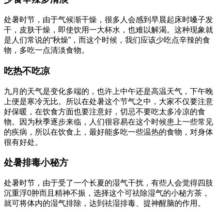
处暑时节，由于气候渐干燥，很多人会感到早晨起床时嗓子发
干，皮肤干燥，即使饮用一大杯水，也难以解渴。这种现象就
是人们常说的“秋燥”，而这个时候，我们应该少吃点辛辣的食
物，多吃一点清淡食物。
吃热不吃凉
九月的天气是变化多端的，也许上中午还是高温天气，下午晚
上便是寒冷无比。所以在处暑这个节气之中，大家不仅要注意
好保暖，在饮食方面也要注意好，切忌不要吃太多冷凉的食
物。因为秋季逐步来临，人们很容易在这个时候患上一些常见
的疾病，所以在饮食上，最好能多吃一些温热的食物，对身体
很有好处。
处暑排毒小秘方
处暑时节，由于受了一个长夏的湿气干扰，有些人会觉得四肢
沉重浮0肿而且精神不振，选择这个可祛除湿气的小秘方茶，
就可将体内的湿气排除，达到祛湿排毒、提神醒脑的作用。