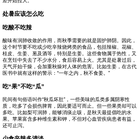
差开始拉大。
处暑应该怎么吃
吃酸不吃辣
酸味有润肺收敛的作用，而秋季需要的就是固护肺阴。因此，
这个时节要不吃或少吃辛辣烧烤类的食品，包括辣椒、花椒、
桂皮、生姜、葱及酒等，特别是生姜。这些食物属于热性，又
在烹饪中失去了不少水分，食后容易上火。尤其是处暑过后，
天气开始干燥，会加重秋燥对人体的危害。比如生姜，在古代
医书中就有这样的警示：“一年之内，秋不食姜。”
吃“果”不吃“瓜”
民间有句俗语叫作“秋瓜坏肚”，一些美味的瓜类多属阴寒性
质，吃多了会损伤脾胃，因此要适可而止。但一些果类却可以
多吃。比如梨可润肺，能够消痰止咳，是秋天最提倡吃的水
果。苹果富含多种维生素和钾，不但对心血管疾病患者有益，
还可止泻。
少食辛辣多清淡