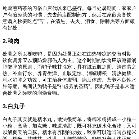
处暑煎药茶的习俗自唐代以来已盛行。每当处暑期间，家家户
户有煎凉茶的习惯，先去药店配制药方，然后在家煎茶备饮，
意谓入秋要吃点“苦”，在清热、去火、消食、除肺热等方面颇
有好处。
2.鸭肉
处暑之所以要吃鸭，是因为处暑正处在由热转凉的交替时期，
饮食调养应以预防燥邪伤人为主。这个时期的饮食应该遵循润
肺健脾的原则，而鸭子味甘性寒，具有滋五脏之阴、清虚劳之
热、补血行水、养胃生津、止咳定惊、消螺蛳积、清热健脾、
利水消肿之功效，可主治身体虚弱、病后体虚、营养不良性水
肿等症。民间认为鸭子是“补虚劳的圣药”。因此鸭子是非常适
合处暑之际吃的润燥食物。
3.白丸子
白丸子其实就是糯米丸，做法很简单，将糯米粉搓成一小粒一
小粒，煮汤，加点糖，味道清甜，既可补充碳水化合物，又可
以解夏天的口腻。糯米有养阴的功效，秋季可以适当喝点糯米
粥。糯米，其味甘、性温，入脾肾肺经，能够补养人体正气，